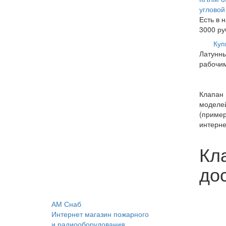
угловой
Есть в 
3000
ру
Куп
Латунны
рабочим
Клапан 
моделей
(пример
интерне
Кл
дос
АМ Снаб
Интернет магазин пожарного
и радиооборудования