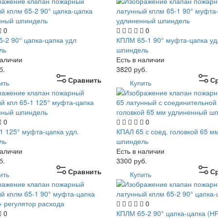
0
0
-2 90° цапка-цапка удл
КПЛМ 65-1 90° муфта-цапка уд
ль
шпиндель
наличии
Есть в наличии
б.
3820
руб.
Сравнить
С
ить
Купить
0
0
1 125° муфта-цапка удл.
КПАЛ 65 с соед. головкой 65 мм
ль
шпиндель
наличии
Есть в наличии
б.
3300
руб.
Сравнить
С
ить
Купить
0
0
КПЛМ 65-2 90° цапка-цапка (Н