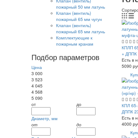
Клапан (вентиль)
пожарный 50 мм латунь
Сортир
Клапан (вентиль)
пожарный 65 мм чугун
Клапан (вентиль)
пожарный 65 мм латунь
Комплектующие к
пожарным кранам
КПЛП 6
+ ДППК
Подбор параметров
Есть в 
5090
ру
Цена
3 000
Куп
3 523
4 045
4 568
5 090
от
до
КПЛ 65-
ДППК 2
Есть в 
Диаметр, мм
4000
ру
от
до
Куп