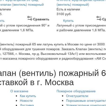
 клапан (вентиль) пожарный
(вентиль) пожарный)
наличии
Есть в наличии
б.
3100
руб.
Сравнить
С
ить
Купить
й с углом присоединения 90° и
Латунный с углом присоединен
 давлением 1,6 МПа.
и рабочим давлением 1,6 МПа.
(вентиль) пожарный 65 мм латунь купить в Москве по цене от 3000 
 оборудования для тушения пожаров. Заказать Клапан (вентиль) п
, 127566, г. Москва, пр-д. Высоковольтный 13Ас1) или воспользова
т-магазина пожарного оборудования и радиооборудования «АМ С
апан (вентиль) пожарный 6
тавкой в г. Москва
О магазине
Пожарное оборудование
Как купить
Огнетушители
Новости
Порошковые огнетушите
Доставка
Углекислотные огнетуши