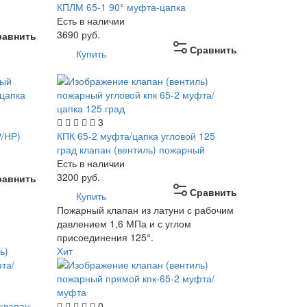
КПЛМ 65-1 90° муфта-цапка
Есть в наличии
3690
руб.
равнить
Сравнить
Купить
3
Р/НР)
КПК 65-2 муфта/цапка угловой 125
град клапан (вентиль) пожарный
Есть в наличии
3200
руб.
равнить
Сравнить
Купить
Пожарный клапан из латуни с рабочим
давлением 1,6 МПа и с углом
присоединения 125°.
Хит
клапан
0