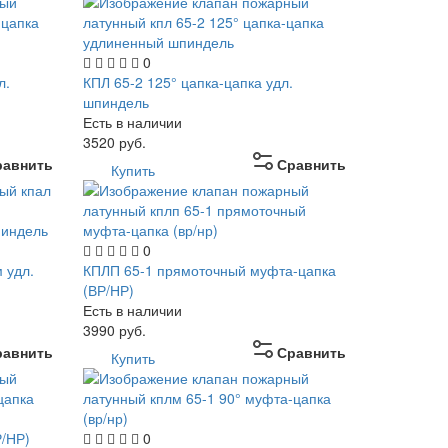
0
л.
КПЛ 65-2 125° цапка-цапка удл.
шпиндель
Есть в наличии
3520
руб.
равнить
Сравнить
Купить
0
 удл.
КПЛП 65-1 прямоточный муфта-цапка
(ВР/НР)
Есть в наличии
3990
руб.
равнить
Сравнить
Купить
Р/НР)
0