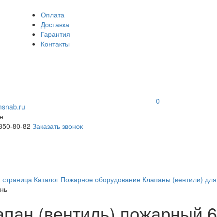
Оплата
Доставка
Гарантия
Контакты
0
snab.ru
н
 350-80-82
Заказать звонок
я страница
Каталог
Пожарное оборудование
Клапаны (вентили) дл
нь
апан (вентиль) пожарный 6