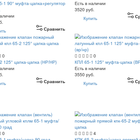
-1 90° муфта-цапка+регулятор
Есть в наличии
а
3520
руб.
наличии
С
Купить
б.
Сравнить
ить
0
0
2 125° цапка-цапка (НР/НР)
КПЛ 65-1 125° муфта-цапка (В
наличии
Есть в наличии
б.
3550
руб.
Сравнить
С
ить
Купить
0
4
-1 муфта/цапка 90 град
КПК-65-2 муфта/цапка прямой 