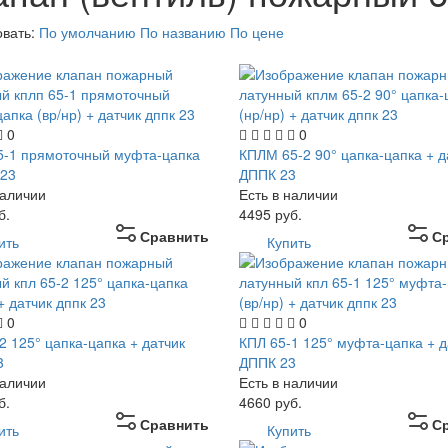
овать:
По умолчанию
По названию
По цене
0
0
5-1 прямоточный муфта-цапка
КПЛМ 65-2 90° цапка-цапка + д
 23
ДППК 23
наличии
Есть в наличии
б.
4495
руб.
Сравнить
С
ить
Купить
0
0
2 125° цапка-цапка + датчик
КПЛ 65-1 125° муфта-цапка + д
3
ДППК 23
наличии
Есть в наличии
б.
4660
руб.
Сравнить
С
ить
Купить