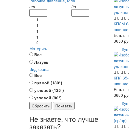
Рабочее давление, Мпа
от
до
1
КПЛМ 65
1
шпинде
1
Есть в 
1
3650
ру
2
Материал
Куп
Все
Латунь
Вид крана
Все
КПЛ 65-
прямой (180°)
шпинде
Есть в 
угловой (125°)
3680
ру
угловой (90°)
Куп
Сбросить
Показать
Не знаете, что лучше
заказать?