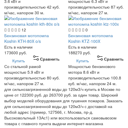
3.6 кВт и
мощностью 6.3 кВт и
производительностью 42 куб.
производительностью 87 куб.
м/час, напором 30 м.
м/час, напором 27 м.
12
0
Бензиновая мотопомпа
Бензиновая мотопомпа
Koshin KTH-80X o/s
Koshin KTZ-100X
Есть в наличии
Есть в наличии
173600
руб.
188270
руб.
Сравнить
Сравнить
Купить
Купить
Со стальной рамой
Мощностью бензинового
мощностью 5.9 кВт и
мотора 8.6 кВт и
производительностью 80 куб.
производительностью 100.8
м/час, напором 27 м.
куб. м/час, напором 24 м.
для сильнозагрязненной воды до 120м3/ч купить в Москве по
цене от 122300 руб. до 263700 руб. за один товар. Широкий
выбор моделей оборудования для тушения пожаров. Заказать
для сильнозагрязненной воды до 120м3/ч с доставкой на
любой адрес (пример, 127566, г. Москва, пр-д.
Высоковольтный 13Ас1) или воспользоваться самовывозом
товара с главного пункта выдачи интернет-магазина