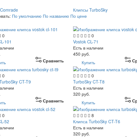
 Comrade
Клипсы TurboSky
овать:
По умолчанию
По названию
По цене
0
0
CL-101
Vostok CL-71
наличии
Есть в наличии
.
450
руб.
Сравнить
С
ить
Купить
0
0
TurboSky CT-T9
TurboSky CT-T8
наличии
Есть в наличии
.
320
руб.
Сравнить
С
ить
Купить
0
8
CL-52
Клипса TurboSky CT-T6
наличии
Есть в наличии
.
320
руб.