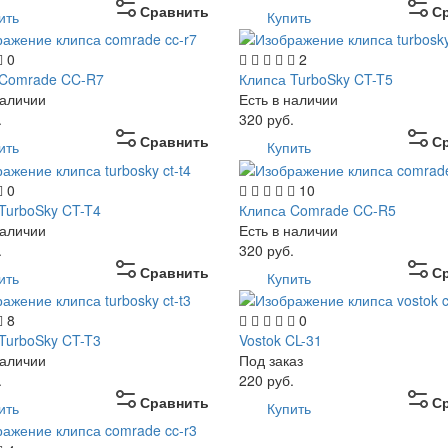
Сравнить
С
ить
Купить
0
2
 Comrade CC-R7
Клипса TurboSky CT-T5
наличии
Есть в наличии
.
320
руб.
Сравнить
С
ить
Купить
0
10
TurboSky CT-T4
Клипса Comrade CC-R5
наличии
Есть в наличии
.
320
руб.
Сравнить
С
ить
Купить
8
0
TurboSky CT-T3
Vostok CL-31
наличии
Под заказ
.
220
руб.
Сравнить
С
ить
Купить