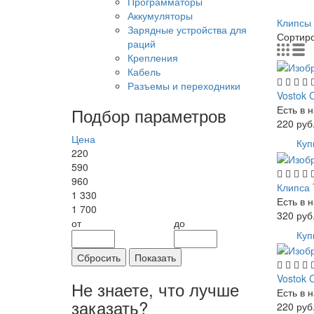
Программаторы
Аккумуляторы
Клипсы
Зарядные устройства для
Сортир
раций
Крепления
Кабель
Разъемы и переходники
Vostok 
Есть в 
Подбор параметров
220
руб
Цена
Куп
220
590
960
Клипса 
1 330
Есть в 
1 700
320
руб
от
до
Куп
Сбросить
Показать
Vostok 
Не знаете, что лучше
Есть в 
заказать?
220
руб