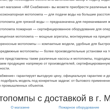
нет-магазине «АМ Снабжение» вы можете приобрести различные м
ысоконапорная мотопомпа — для подачи воды на большие расстоян
отопомпа для грязной воды — предназначена для перекачивания ж
отопомпа пожарная — сертифицированное оборудование для опер
рицепная мотопомпа — мощные агрегаты, монтируемые на прицеп,
ереносные мотопомпы — компактные модели, удобные для быстрог
ередвижные мотопомпы — более производительные установки на т
оге представлены также различные насосы и мотопомпы, подходящ
аем продукцию напрямую от производителей, сертифицированную
ности.
бжение» гарантирует выгодную цену, официальную гарантию и дос
 подобрать модель под конкретные задачи: от бытового примене
и промышленных объектов.
топомпы с доставкой в г. 
О магазине
Пожарное оборудование