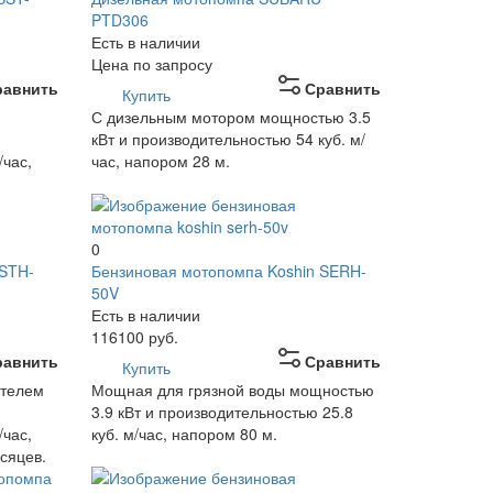
PTD306
Есть в наличии
Цена по запросу
равнить
Сравнить
Купить
С дизельным мотором мощностью 3.5
кВт и производительностью 54 куб. м/
/час,
час, напором 28 м.
0
 STH-
Бензиновая мотопомпа Koshin SERH-
50V
Есть в наличии
116100
руб.
равнить
Сравнить
Купить
ателем
Мощная для грязной воды мощностью
3.9 кВт и производительностью 25.8
/час,
куб. м/час, напором 80 м.
сяцев.