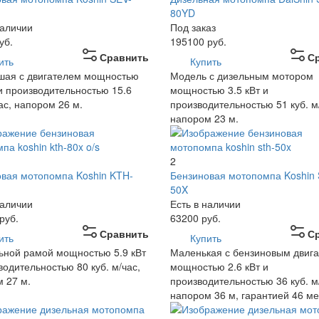
80YD
наличии
Под заказ
уб.
195100
руб.
Сравнить
С
ить
Купить
шая с двигателем мощностью
Модель с дизельным мотором
 и производительностью 15.6
мощностью 3.5 кВт и
час, напором 26 м.
производительностью 51 куб. м
напором 23 м.
2
вая мотопомпа Koshin KTH-
Бензиновая мотопомпа Koshin
50X
наличии
Есть в наличии
руб.
63200
руб.
Сравнить
С
ить
Купить
ьной рамой мощностью 5.9 кВт
Маленькая с бензиновым двиг
водительностью 80 куб. м/час,
мощностью 2.6 кВт и
 27 м.
производительностью 36 куб. м
напором 36 м, гарантией 46 ме