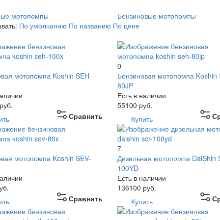
ные мотопомпы
Бензиновые мотопомпы
овать:
По умолчанию
По названию
По цене
0
вая мотопомпа Koshin SEH-
Бензиновая мотопомпа Koshin
80JP
наличии
Есть в наличии
руб.
55100
руб.
Сравнить
С
ить
Купить
7
вая мотопомпа Koshin SEV-
Дизельная мотопомпа DaiShin
100YD
наличии
Есть в наличии
уб.
136100
руб.
Сравнить
С
ить
Купить