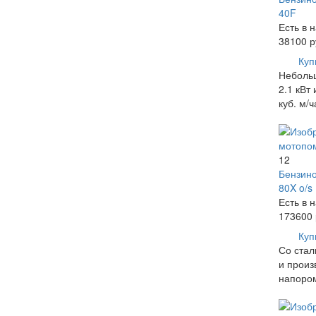
40F
Есть в 
38100
р
Куп
Неболь
2.1 кВт
куб. м/
12
Бензино
80X o/s
Есть в 
173600
Куп
Со стал
и произ
напором