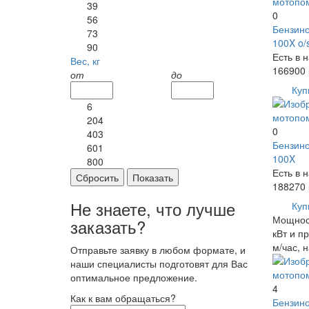
39
0
56
Бензино
73
100X o/
90
Есть в 
Вес, кг
166900
от
до
Куп
6
204
0
403
Бензино
601
100X
800
Есть в 
Сбросить
Показать
188270
Не знаете, что лучше
Куп
Мощност
заказать?
кВт и п
м/час, 
Отправьте заявку в любом формате, и
наши специалисты подготовят для Вас
оптимальное предложение.
4
Как к вам обращаться?
Бензино