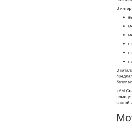
В интер
в
м
м
п
п
п
В катал
предлаг
безопас
«АМ Сна
помогут
частей 
Мо