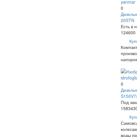
0
Дизель
20STN
Есть в 
124600
Куп
Компакт
произво
напором
0
Дизельн
S150V7
Под зак
158343
Куп
Самовс
колесам
воды пр