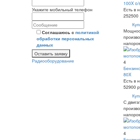
100X o/
Укажите мобильный телефон
Есть в 
252500
Куп
Мощност
Соглашаюсь с
политикой
произво
обработки персональных
напором
данных
Оставить заявку
Радиооборудование
4
Бензино
80X
Есть в 
52900
р
Куп
С двига
произво
напором
4
Бензино