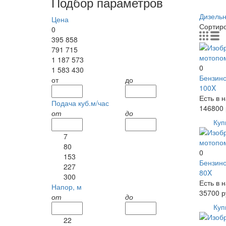
Подбор параметров
Дизель
Цена
Сортир
0
395 858
791 715
1 187 573
0
1 583 430
Бензино
от
до
100X
Есть в 
Подача куб.м/час
146800
от
до
Куп
7
80
0
153
Бензино
227
80X
300
Есть в 
Напор, м
35700
р
от
до
Куп
22