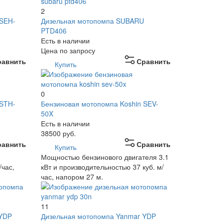
2
 SEH-
Дизельная мотопомпа SUBARU
PTD406
Есть в наличии
Цена по запросу
равнить
Сравнить
Купить
0
 STH-
Бензиновая мотопомпа Koshin SEV-
50X
Есть в наличии
38500
руб.
равнить
Сравнить
Купить
и
Мощностью бензинового двигателя 3.1
/час,
кВт и производительностью 37 куб. м/
час, напором 27 м.
11
 YDP
Дизельная мотопомпа Yanmar YDP