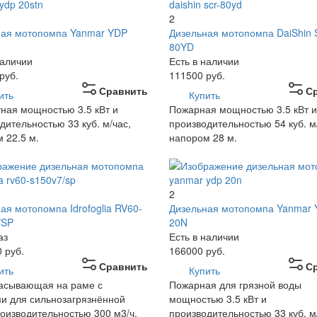
2
ная мотопомпа Yanmar YDP
Дизельная мотопомпа DaiShin
80YD
наличии
Есть в наличии
руб.
111500
руб.
Сравнить
С
ить
Купить
ная мощностью 3.5 кВт и
Пожарная мощностью 3.5 кВт и
дительностью 33 куб. м/час,
производительностью 54 куб. м
 22.5 м.
напором 28 м.
2
ая мотопомпа Idrofoglia RV60-
Дизельная мотопомпа Yanmar
/SP
20N
аз
Есть в наличии
0
руб.
166000
руб.
Сравнить
С
ить
Купить
асывающая на раме с
Пожарная для грязной воды
и для сильнозагрязнённой
мощностью 3.5 кВт и
оизводительностью 300 м3/ч.
производительностью 33 куб. м