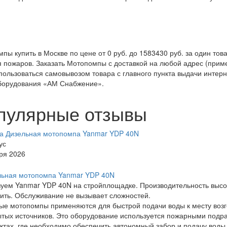
пы купить в Москве по цене от 0 руб. до 1583430 руб. за один т
 пожаров. Заказать Мотопомпы с доставкой на любой адрес (пример
пользоваться самовывозом товара с главного пункта выдачи интер
борудования «АМ Снабжение».
пулярные отзывы
а Дизельная мотопомпа Yanmar YDP 40N
ус
ря 2026
уем Yanmar YDP 40N на стройплощадке. Производительность высок
ить. Обслуживание не вызывает сложностей.
е мотопомпы применяются для быстрой подачи воды к месту возго
ытых источников. Это оборудование используется пожарными под
ктах, где необходимо обеспечить автономный забор и подачу воды