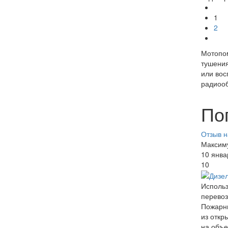
1
2
Мотопом
тушения
или вос
радиоо
По
Отзыв н
Максим
10 янва
10
Использ
перевоз
Пожарны
из откр
на объе