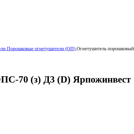
ели
Порошковые огнетушители (ОП)
Огнетушитель порошковый 
С-70 (з) Д3 (D) Ярпожинвест