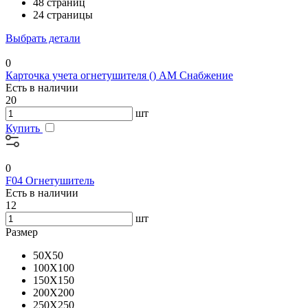
48 страниц
24 страницы
Выбрать детали
0
Карточка учета огнетушителя () АМ Снабжение
Есть в наличии
20
шт
Купить
0
F04 Огнетушитель
Есть в наличии
12
шт
Размер
50X50
100X100
150X150
200X200
250X250