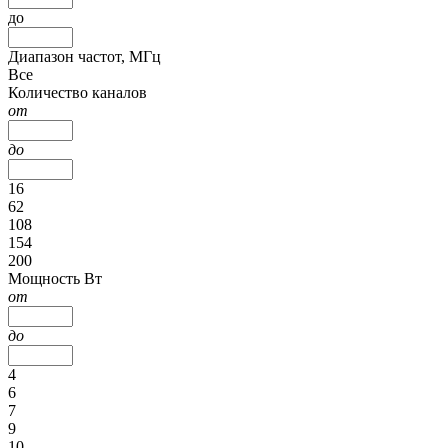
до
Диапазон частот, МГц
Все
Количество каналов
от
до
16
62
108
154
200
Мощность Вт
от
до
4
6
7
9
10