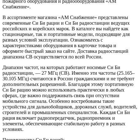
пожарного оборудования и радиооборудования «АМ
Снабжение».
В ассортименте магазина «АМ Снабжение» представлены
современные Си Би рации и Си Би радиостанции ведущих
российских и корейских марок. В каталоге вы найдете как
стационарные, так и портативные модели, подходящие для
разных условий эксплуатации. Ознакомьтесь с
характеристиками оборудования в карточке товара и
оформите быстрый заказ на сайте. Доставка радиостанций
диапазона CB осуществляется по всей России.
Диапазон частот, на которых работают носимые Си Би
радиостанции, — 27 МГц (CB). Именно эти частоты (25.165–
30.105 МГц) считаются в России гражданскими и не требуют
дополнительных разрешений. Благодаря этому портативную
Си Би рацию можно использовать практически в любых
сферах, где важно поддерживать связь при отсутствии
мобильного сигнала. Особенно востребованы такие
устройства для дальнобойщиков, дорожных служб, водителей,
строителей и промышленных специалистов. Каждая Си Би
рация включает радиопередатчик, радиоприемник и
элементы, обеспечивающие стабильную работу в разных
условиях.
Преимущества Си Би раций: