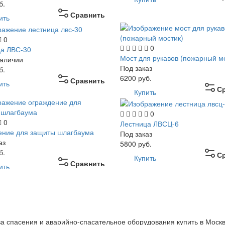
б.
Сравнить
ить
0
0
ца ЛВС-30
Мост для рукавов (пожарный м
наличии
Под заказ
б.
6200
руб.
Сравнить
ить
С
Купить
0
0
Лестница ЛВСЦ-6
ение для защиты шлагбаума
Под заказ
аз
5800
руб.
б.
С
Купить
Сравнить
ить
а спасения и аварийно-спасательное оборудования купить в Москве 