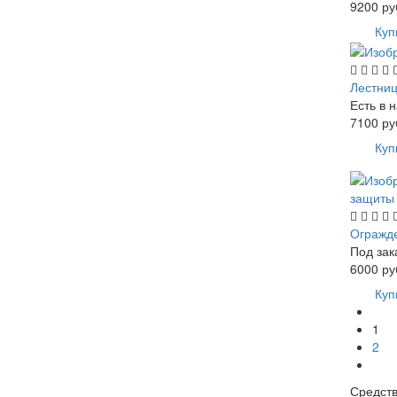
9200
ру
Куп
Лестни
Есть в 
7100
ру
Куп
Огражд
Под зак
6000
ру
Куп
1
2
Средств