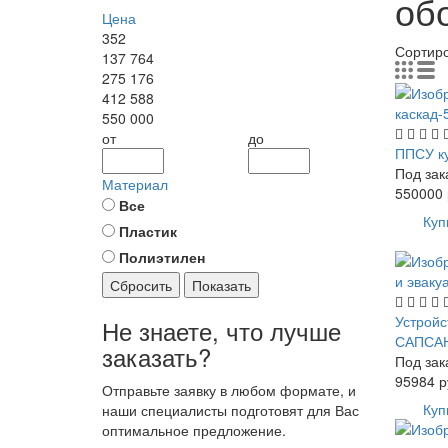
об
Цена
352
Сортир
137 764
275 176
412 588
550 000
от
до
ППСУ ку
Под зак
Материал
550000
Все
Куп
Пластик
Полиэтилен
Сбросить
Показать
Устройс
Не знаете, что лучше
САПСА
заказать?
Под зак
95984
р
Отправьте заявку в любом формате, и
Куп
наши специалисты подготовят для Вас
оптимальное предложение.