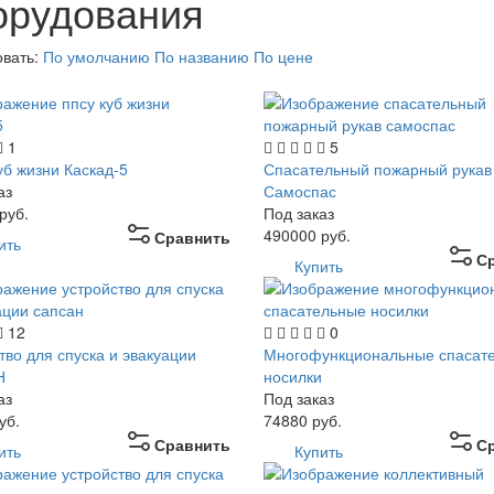
орудования
овать:
По умолчанию
По названию
По цене
1
5
б жизни Каскад-5
Спасательный пожарный рукав
аз
Самоспас
руб.
Под заказ
490000
руб.
Сравнить
ить
С
Купить
12
0
тво для спуска и эвакуации
Многофункциональные спасат
Н
носилки
аз
Под заказ
уб.
74880
руб.
Сравнить
С
ить
Купить