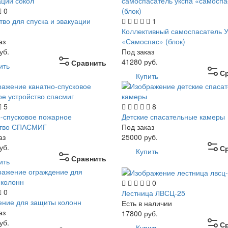
0
тво для спуска и эвакуации
1
Коллективный самоспасатель 
аз
«Самоспас» (блок)
уб.
Под заказ
41280
руб.
Сравнить
ить
С
Купить
5
8
-спусковое пожарное
Детские спасательные камеры
ство СПАСМИГ
Под заказ
аз
25000
руб.
уб.
С
Купить
Сравнить
ить
0
0
Лестница ЛВСЦ-25
ние для защиты колонн
Есть в наличии
аз
17800
руб.
уб.
С
Купить