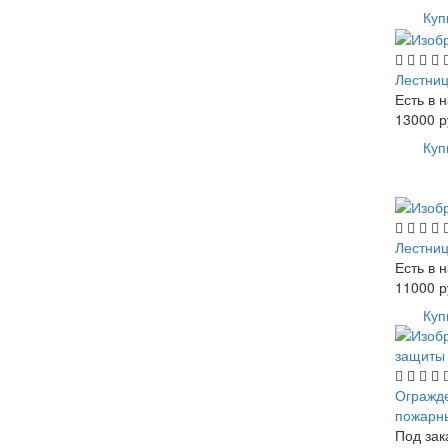
Куп
Лестни
Есть в 
13000
р
Куп
Лестни
Есть в 
11000
р
Куп
Огражде
пожарн
Под зак