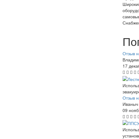
Широкий
оборудо
самовыв
Снабже
По
Отзыв н
Владим
17 дека
Использ
эвакуир
Отзыв н
Иваныч
09 нояб
Использ
установ