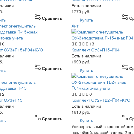
наличии
Есть в наличии
б.
1770
руб.
Сравнить
С
ить
Купить
Хит
0
13
кт ОУ3+П15+F04+КУО
Комплект ОУ3+П15+F04
наличии
Есть в наличии
б.
1990
руб.
Сравнить
С
ить
Купить
2
0
кт ОУ3+П15
Комплект ОУ2+ТВ2+F04+КУО
наличии
Есть в наличии
б.
1610
руб.
Сравнить
С
ить
Купить
Универсальный с кронштейном
наклейкой, массой заряда 2 кг,