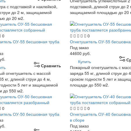
ить
Огнетушитель углекислотный 2 
тра с подставкой и наклейкой,
подставкой, длиной струи до 2 
струи до 2 м, защищаемой
защищаемой площадью до 20 
ю до 20 м2.
0
0
итель ОУ-55 бесшовная труба
Огнетушитель ОУ-55 бесшовна
Под заказ
аз
44600
руб.
уб.
С
Купить
Сравнить
ить
Пожарный огнетушитель с мас
й огнетушитель с массой
заряда 55 кг, длиной струи до 4
5 кг, длиной струи до 4 м,
сроком годности 5 лет и защи
годности 5 лет и защищаемой
площади до 550 м2.
 до 550 м2.
0
0
итель ОУ-50 бесшовная труба
Огнетушитель ОУ-40 бесшовна
аз
в сборе
уб.
Под заказ