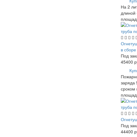
Куп
На 2 ли
длиной 
площадь
Огнетуш
в сборе
Под зак
45400
р
Куп
Пожарны
заряда 5
сроком 
площади
Огнетуш
Под зак
44400
р