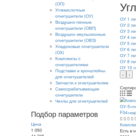
Уг
(ОП)
Углекислотные
огнетушители (ОУ)
ОУ 1 ли
Воздушно-пенные
ОУ 2 ли
огнетушители (ОВП)
ОУ 3 ли
Воздушно-эмульсионные
ОУ 4 ли
огнетушители (ОВЭ)
ОУ 5 ли
Хладоновые огнетушители
ОУ 6 ли
(ОХ)
ОУ 7 ли
Комплекты c
ОУ 8 ли
огнетушителями
ОУ 10 л
Подставки и кронштейны
‹
›
для огнетушителей
Запчасти к огнетушителям
Сортир
Самосрабатывающие
огнетушители
Чехлы для огнетушителей
Подбор параметров
Цена
Компле
1 050
Есть в 