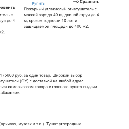
Сравнить
Купить
равнить
Пожарный углекислый огнетушитель с
тель с
массой заряда 40 кг, длиной струи до 4
руи до 4
м, сроком годности 10 лет и
защищаемой площади до 400 м2.
м2.
 175668 руб. за один товар. Широкий выбор
тушители (ОУ) с доставкой на любой адрес
ться самовывозом товара с главного пункта выдачи
набжение».
рхивах, музеях и т.п.). Тушат углеродные