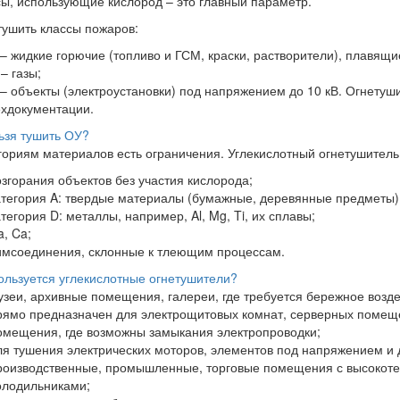
ы, использующие кислород – это главный параметр.
ушить классы пожаров:
 – жидкие горючие (топливо и ГСМ, краски, растворители), плавящ
– газы;
 – объекты (электроустановки) под напряжением до 10 кВ. Огнету
ехдокументации.
ьзя тушить ОУ?
гориям материалов есть ограничения. Углекислотный огнетушител
озгорания объектов без участия кислорода;
атегория A: твердые материалы (бумажные, деревянные предметы)
атегория D: металлы, например, Al, Mg, Ti, их сплавы;
a, Ca;
имсоединения, склонные к тлеющим процессам.
ользуется углекислотные огнетушители?
узеи, архивные помещения, галереи, где требуется бережное возде
рямо предназначен для электрощитовых комнат, серверных помеще
омещения, где возможны замыкания электропроводки;
ля тушения электрических моторов, элементов под напряжением и д
роизводственные, промышленные, торговые помещения с высокоте
олодильниками;