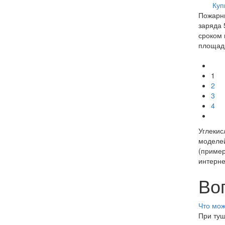
Куп
Пожарны
заряда 5
сроком 
площади
1
2
3
4
Углекис
моделей
(пример
интерне
Во
Что мож
При туш