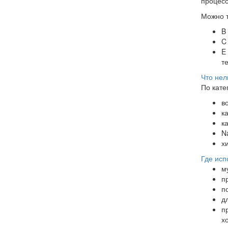
процесс
Можно т
B
C 
E
т
Что нел
По кате
в
к
к
N
х
Где исп
м
п
п
д
п
х