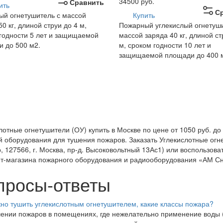
34500
руб.
Сравнить
ить
С
й огнетушитель с массой
Купить
0 кг, длиной струи до 4 м,
Пожарный углекислый огнетуши
годности 5 лет и защищаемой
массой заряда 40 кг, длиной ст
 до 500 м2.
м, сроком годности 10 лет и
защищаемой площади до 400 
лотные огнетушители (ОУ) купить в Москве по цене от 1050 руб. до
 оборудования для тушения пожаров. Заказать Углекислотные огне
, 127566, г. Москва, пр-д. Высоковольтный 13Ас1) или воспользова
т-магазина пожарного оборудования и радиооборудования «АМ С
просы-ответы
но тушить углекислотным огнетушителем, какие классы пожара?
ении пожаров в помещениях, где нежелательно применение воды (а