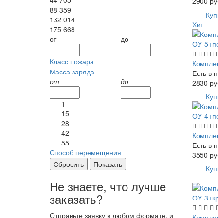
44 705
2900
ру
88 359
Куп
132 014
Хит
175 668
от
до
Класс пожара
Компле
Масса заряда
Есть в 
от
до
2830
ру
Куп
1
15
28
42
Компле
55
Есть в 
Способ перемещения
3550
ру
Сбросить
Показать
Куп
Не знаете, что лучше
заказать?
Отправьте заявку в любом формате, и
Компле