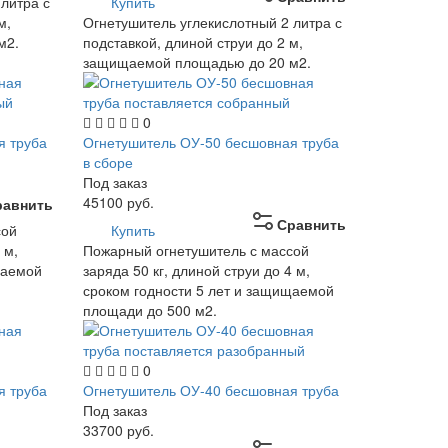
литра с
Купить
м,
Огнетушитель углекислотный 2 литра с
м2.
подставкой, длиной струи до 2 м,
защищаемой площадью до 20 м2.
0
я труба
Огнетушитель ОУ-50 бесшовная труба
в сборе
Под заказ
45100
руб.
равнить
Сравнить
сой
Купить
 м,
Пожарный огнетушитель с массой
щаемой
заряда 50 кг, длиной струи до 4 м,
сроком годности 5 лет и защищаемой
площади до 500 м2.
0
я труба
Огнетушитель ОУ-40 бесшовная труба
Под заказ
33700
руб.