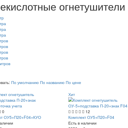
лекислотные огнетушители 
тр
тра
тра
тра
тров
тров
тров
тров
итров
овать:
По умолчанию
По названию
По цене
Хит
0
12
кт ОУ5+П20+F04+КУО
Комплект ОУ5+П20+F04
наличии
Есть в наличии