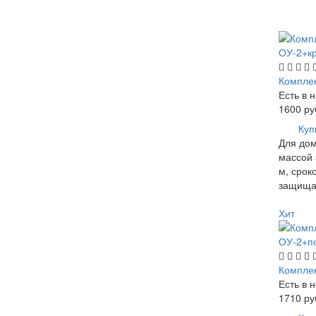
Компле
Есть в 
1600
ру
Куп
Для дом
массой 
м, срок
защища
Хит
Компле
Есть в 
1710
ру