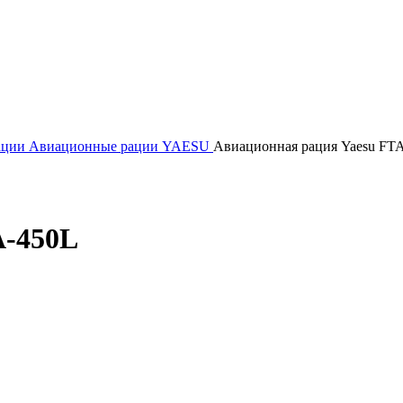
ации
Авиационные рации YAESU
Авиационная рация Yaesu FT
A-450L