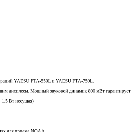
м раций YAESU FTA-550L и YAESU FTA-750L.
ьшим дисплеем. Мощный звуковой динамик 800 мВт гарантирует
 1,5 Вт несущая)
иях для приема NOAA