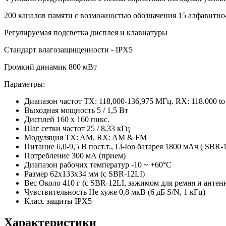
200 каналов памяти с возможностью обозначения 15 алфавит
Регулируемая подсветка дисплея и клавиатуры
Стандарт влагозащищенности - IPX5
Громкий динамик 800 мВт
Параметры:
Диапазон частот TX: 118,000-136,975 МГц. RX: 118.000 to
Выходная мощность 5 / 1,5 Вт
Дисплей 160 x 160 пикс.
Шаг сетки частот 25 / 8,33 кГц
Модуляция TX: AM, RX: AM & FM
Питание 6,0-9,5 В пост.т., Li-Ion батарея 1800 мАч ( SBR-1
Потребление 300 мА (прием)
Диапазон рабочих температур -10 ~ +60°C
Размер 62x133x34 мм (с SBR-12LI)
Вес Около 410 г (с SBR-12LI, зажимом для ремня и антен
Чувствительность Не хуже 0,8 мкВ (6 дБ S/N, 1 кГц)
Класс защиты IPX5
Характеристики