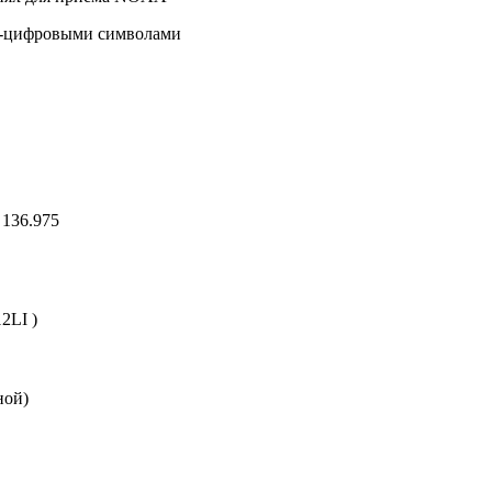
но-цифровыми символами
 136.975
2LI )
ной)