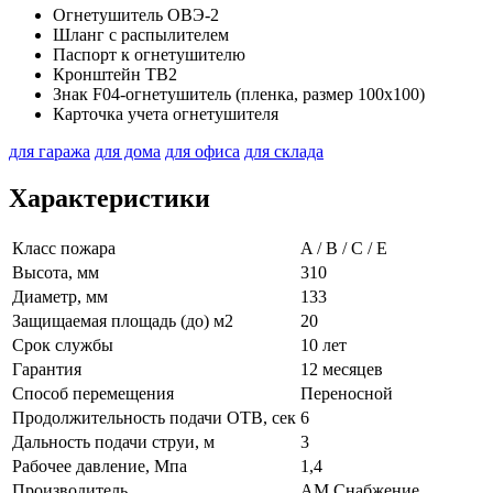
Огнетушитель ОВЭ-2
Шланг с распылителем
Паспорт к огнетушителю
Кронштейн ТВ2
Знак F04-огнетушитель (пленка, размер 100х100)
Карточка учета огнетушителя
для гаража
для дома
для офиса
для склада
Характеристики
Класс пожара
A / B / C / E
Высота, мм
310
Диаметр, мм
133
Защищаемая площадь (до) м2
20
Срок службы
10 лет
Гарантия
12 месяцев
Способ перемещения
Переносной
Продолжительность подачи ОТВ, сек
6
Дальность подачи струи, м
3
Рабочее давление, Мпа
1,4
Производитель
АМ Снабжение