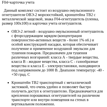
F04+карточка учета
Данный комплект состоит из воздушно-эмульсионного
огнетушителя ОВЭ-2 морозостойкий, кронштейна ТВ2 с
металлической защелкой, знака F04-огнетушитель (пленка,
размер 100х100) и карточки учета огнетушителя.
ОВЭ-2 летний - воздушно-эмульсионный огнетушитель
с фторсодержащим зарядом (концентрация
поверхностно-активных веществ - более 1% об.) и
особой конструкцией насадки, которая обеспечивает
получение и применение воздушной эмульсии для
тушения пожаров. Предназначен для тушения
различных возгораний: класса А - твердые вещества,
класса В - жидкие вещества, класса С - газообразные
вещества и класса Е - электроустановки, находящиеся
под напряжением до 1000 В. Диапазон температур: -40 -
+50 град. С
Кронштейн ТВ2 транспортный с металлической
застежкой, что очень удобно и позволяет быстро
получить доступ к огнетушителю. Предназначается для
крепления порошковых огнетушителей на различном
транспорте или внутри помещения на стенах в
вертикальном положении.