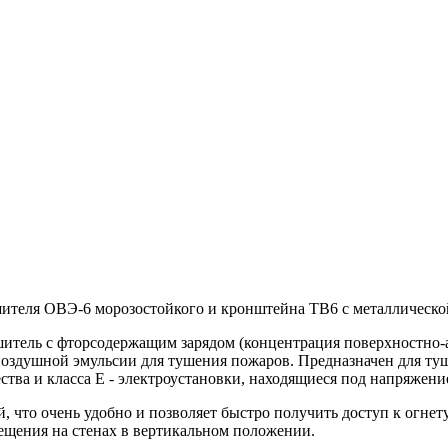
ителя ОВЭ-6 морозостойкого и кронштейна ТВ6 с металлическо
тель с фторсодержащим зарядом (концентрация поверхностно-ак
воздушной эмульсии для тушения пожаров. Предназначен для туш
ества и класса Е - электроустановки, находящиеся под напряжение
, что очень удобно и позволяет быстро получить доступ к огне
ещения на стенах в вертикальном положении.