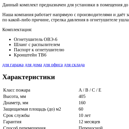
Данный комплект предназначен для установки в помещения до 
Наша компания работает напрямую с производителями и даёт за
по какой-либо причине, стрелка давления в огнетушителе ушла
Комплектация:
Огнетушитель ОВЭ-6
Шланг с распылителем
Паспорт к огнетушителю
Кронштейн ТВ6
для гаража
для дома
для офиса
для склада
Характеристики
Класс пожара
A / B / C / E
Высота, мм
405
Диаметр, мм
160
Защищаемая площадь (до) м2
60
Срок службы
10 лет
Гарантия
12 месяцев
Способ перемещения
Переносной