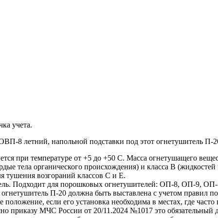
ка учета.
ВП-8 летний, напольной подставки под этот огнетушитель П-20
я при температуре от +5 до +50 С. Масса огнетушащего веществ
ердые тела органического происхождения) и класса В (жидкосте
для тушения возгораний классов С и Е.
ель. Подходит для порошковых огнетушителей: ОП-8, ОП-9, ОП-1
д огнетушитель П-20 должна быть выставлена с учетом правил 
положение, если его установка необходима в местах, где часто 
ласно приказу МЧС России от 20/11.2024 №1017 это обязательны