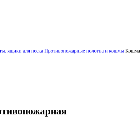
ы, ящики для песка
Противопожарные полотна и кошмы
Кошма 
ротивопожарная