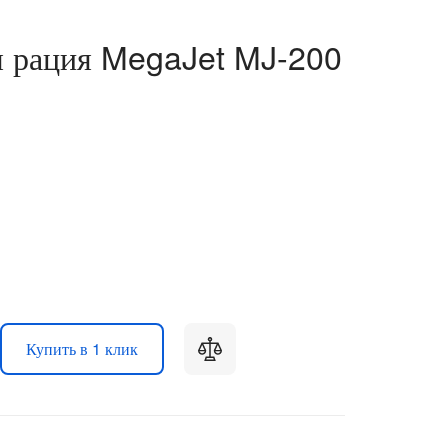
я рация MegaJet MJ-200
Купить в 1 клик