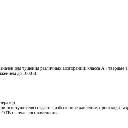
ачен для тушения различных возгораний: класса А - твердые вещ
яжением до 1000 В.
енератор
три огнетушителя создается избыточное давление, происходит а
с ОТВ на очаг воспламенения.