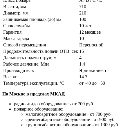
Класс пожара
A / B / C / E
Высота, мм
710
Диаметр, мм
210
Защищаемая площадь (до) м2
100
Срок службы
10 лет
Гарантия
12 месяцев
Масса заряда
10
Способ перемещения
Переносной
Продолжительность подачи ОТВ, сек
15
Дальность подачи струи, м
4
Рабочее давление, Мпа
1.4
Производитель
Ярпожинвест
Вес, кг
14.3
Температура эксплуатации, °C
от -40 до +50
По Москве в пределах МКАД
радио -видео оборудование - от 700 руб
пожарное оборудование:
малогабаритное оборудование - от 700 руб
среднегабаритное оборудование - от 900 руб
крупногабаритное оборудование - от 1300 руб