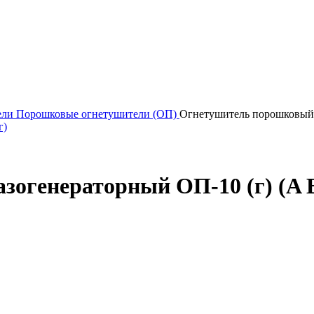
ели
Порошковые огнетушители (ОП)
Огнетушитель порошковый 
огенераторный ОП-10 (г) (A 