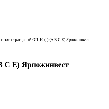
газогенераторный ОП-10 (г) (A B C E) Ярпожинвест
B C E) Ярпожинвест