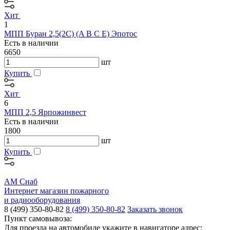
Хит
1
МПП Буран 2,5(2С) (A B C E) Эпотос
Есть в наличии
6650
шт
Купить
Хит
6
МПП 2,5 Ярпожинвест
Есть в наличии
1800
шт
Купить
АМ Снаб
Интернет магазин пожарного
и радиооборудования
8 (499) 350-80-82
8 (499) 350-80-82
Заказать звонок
Пункт самовывоза:
Для проезда на автомобиле укажите в навигаторе адрес: