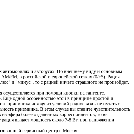
ых автомобилях и автобусах. По внешнему виду и основным
 AM/FM, в российской и европейской сетках (0/+5). Рация
плюс" и "минус", то с рацией ничего страшного не произойдет,
 осуществляется при помощи кнопки на тангенте.
. Еще одной особенностью этой в принципе простой и
ь приемника исходя из условий радиосвязи - не путать с
ьность приемника. В этом случае вы ставите чувствительность
ь из эфира более отдаленных корреспондентов, то вы
т рация выдает мощность около 7-8 Вт, при напряжении
ризованный сервисный центр в Москве.