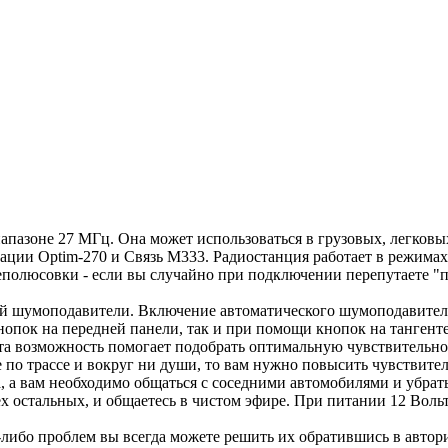
иапазоне 27 МГц. Она может использоваться в грузовых, легков
ации Optim-270 и Связь М333. Радиостанция работает в режимах
переполюсовки - если вы случайно при подключении перепутаете "
й шумоподавители. Включение автоматического шумоподавителя
опок на передней панели, так и при помощи кнопок на тангенте
а возможность помогает подобрать оптимальную чувствительност
 по трассе и вокруг ни души, то вам нужно повысить чувствител
, а вам необходимо общаться с соседними автомобилями и убрат
х остальных, и общаетесь в чистом эфире. При питании 12 Воль
х-либо проблем вы всегда можете решить их обратившись в авто