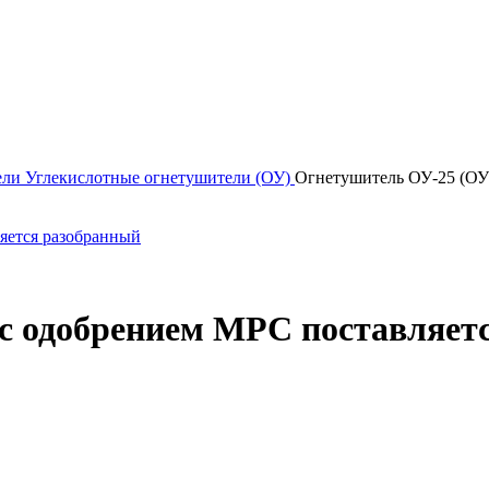
ели
Углекислотные огнетушители (ОУ)
Огнетушитель ОУ-25 (ОУ-
с одобрением МРС поставляетс