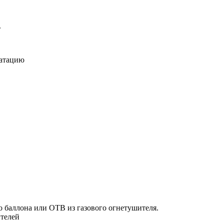
.
уатацию
о баллона или ОТВ из газового огнетушителя.
ителей