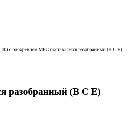
40) с одобрением МРС поставляется разобранный (B C E)
я разобранный (B C E)