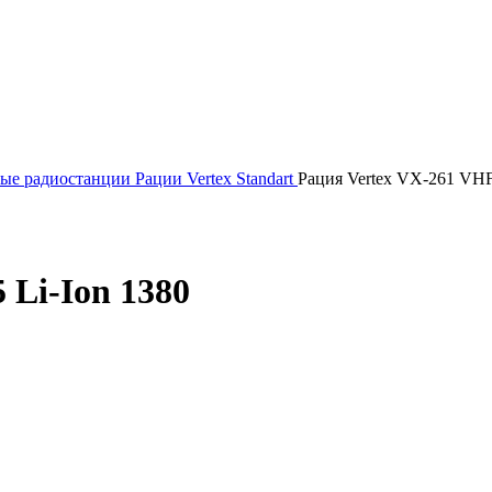
ые радиостанции
Рации Vertex Standart
Рация Vertex VX-261 VHF
 Li-Ion 1380