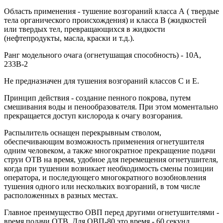
Область применения - тушение возгораний класса А ( твердые
тела органического происхождения) и класса В (жидкостей
или твердых тел, превращающихся в жидкости
(нефтепродукты, масла, краски и т.д.).
Ранг модельного очага (огнетушащая способность) - 10А,
233В-2
Не предназначен для тушения возгораний классов С и Е.
Принцип действия - создание пенного покрова, путем
смешивания воды и пенообразователя. При этом моментально
прекращается доступ кислорода к очагу возгорания.
Распылитель оснащен перекрывным стволом,
обеспечивающим возможность применения огнетушителя
одним человеком, а также многократное прекращение подачи
струи ОТВ на время, удобное для перемещения огнетушителя,
когда при тушении возникает необходимость смены позиции
оператора, и последующего многократного возобновления
тушения одного или нескольких возгораний, в том числе
расположенных в разных местах.
Главное преимущество ОВП перед другими огнетушителями -
время подачи ОТВ. Для ОВП-80 это время - 60 секунд.