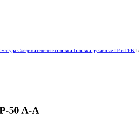
рматура
Соединительные головки
Головки рукавные ГР и ГРВ
Г
Р-50 А-А