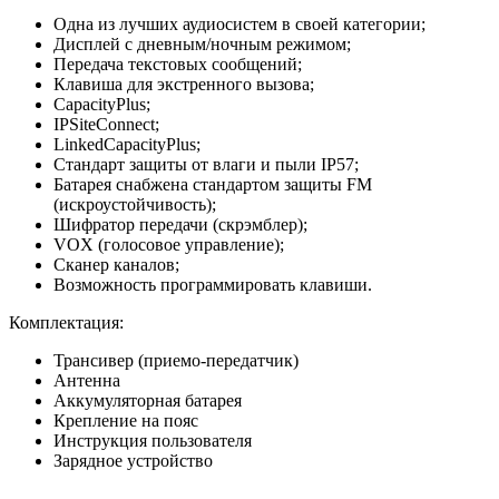
Oдна из лучших аудиocиcтем в cвоей кaтегории;
Дисплей с дневным/ночным режимом;
Передача текстовых сообщений;
Клавиша для экстренного вызова;
CapacityPlus;
IPSiteConnect;
LinkedCapacityPlus;
Стандарт защиты от влаги и пыли IР57;
Батарея снабжена стандартом защиты FM
(искроустойчивость);
Шифратор передачи (скрэмблер);
VOX (голосовое управление);
Сканер каналов;
Возможность программировать клавиши.
Комплектация:
Трансивер (приемо-передатчик)
Антенна
Аккумуляторная батарея
Крепление на пояс
Инструкция пользователя
Зарядное устройство