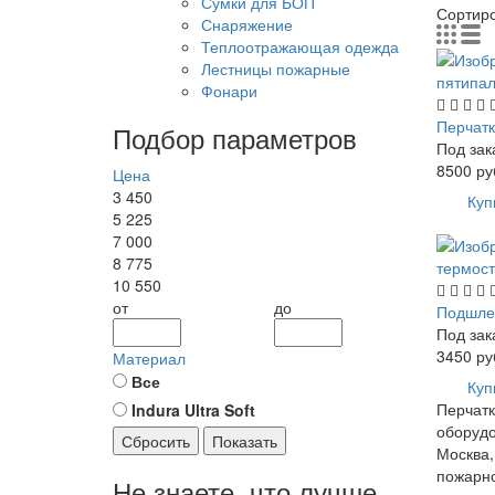
Сумки для БОП
Сортир
Снаряжение
Теплоотражающая одежда
Лестницы пожарные
Фонари
Перчатк
Подбор параметров
Под зак
8500
ру
Цена
3 450
Куп
5 225
7 000
8 775
10 550
от
до
Подшлем
Под зак
3450
ру
Материал
Все
Куп
Перчатк
Indura Ultra Soft
оборудо
Сбросить
Показать
Москва,
пожарно
Не знаете, что лучше