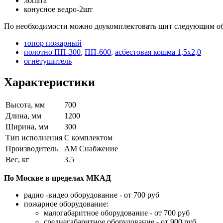
лопата
конусное ведро-2шт
По необходимости можно доукомплектовать щит следующим о
топор пожарный
полотно ПП-300
,
ПП-600
,
асбестовая кошма 1,5х2,0
огнетушитель
Характеристики
Высота, мм
700
Длина, мм
1200
Ширина, мм
300
Тип исполнения
С комплектом
Производитель
АМ Снабжение
Вес, кг
3.5
По Москве в пределах МКАД
радио -видео оборудование - от 700 руб
пожарное оборудование:
малогабаритное оборудование - от 700 руб
среднегабаритное оборудование - от 900 руб