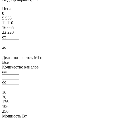
Цена
0
5 555
11 110
16 665
22 220
от
до
Диапазон частот, МГц
Все
Количество каналов
от
до
16
76
136
196
256
Мощность Вт